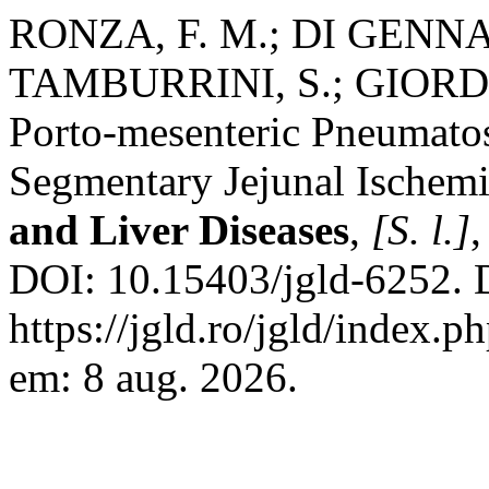
RONZA, F. M.; DI GENNAR
TAMBURRINI, S.; GIORDANO
Porto-mesenteric Pneumatos
Segmentary Jejunal Ischem
and Liver Diseases
,
[S. l.]
,
DOI: 10.15403/jgld-6252. 
https://jgld.ro/jgld/index.p
em: 8 aug. 2026.