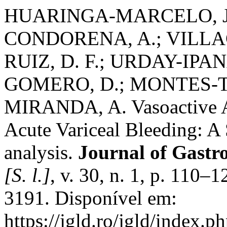
HUARINGA-MARCELO, J.
CONDORENA, A.; VILLA
RUIZ, D. F.; URDAY-IPA
GOMERO, D.; MONTES-T
MIRANDA, A. Vasoactive A
Acute Variceal Bleeding: A
analysis.
Journal of Gastro
[S. l.]
, v. 30, n. 1, p. 110–
3191. Disponível em:
https://jgld.ro/jgld/index.p